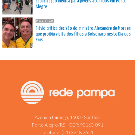
capacitação inédita para jovens acolhidos em Porto
Alegre
POLÍTICA
Flávio critica decisão do ministro Alexandre de Moraes
que proibiu visita dos filhos a Bolsonaro neste Dia dos
Pais
Avenida Ipiranga, 1500 - Santana
Porto Alegre/RS | CEP: 90160-091
Telefone:
(51) 3218.2651