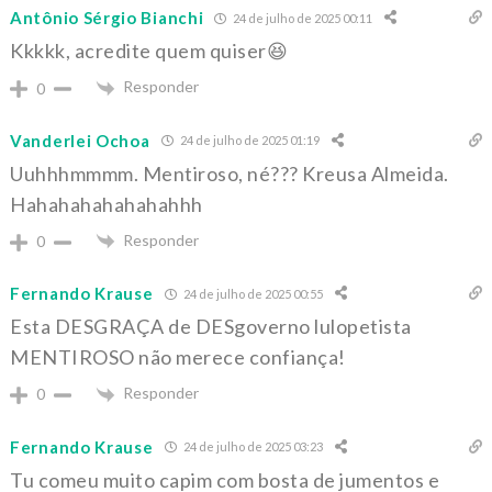
Antônio Sérgio Bianchi
24 de julho de 2025 00:11
Kkkkk, acredite quem quiser😆
Responder
0
Vanderlei Ochoa
24 de julho de 2025 01:19
Uuhhhmmmm. Mentiroso, né??? Kreusa Almeida.
Hahahahahahahahhh
Responder
0
Fernando Krause
24 de julho de 2025 00:55
Esta DESGRAÇA de DESgoverno lulopetista
MENTIROSO não merece confiança!
Responder
0
Fernando Krause
24 de julho de 2025 03:23
Tu comeu muito capim com bosta de jumentos e