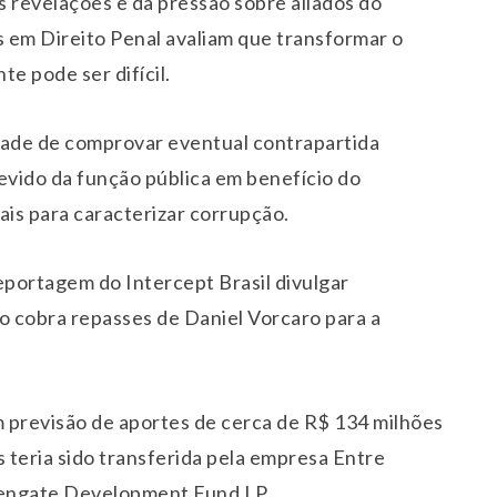
 revelações e da pressão sobre aliados do
s em Direito Penal avaliam que transformar o
e pode ser difícil.
dade de comprovar eventual contrapartida
evido da função pública em benefício do
is para caracterizar corrupção.
portagem do Intercept Brasil divulgar
 cobra repasses de Daniel Vorcaro para a
previsão de aportes de cerca de R$ 134 milhões
s teria sido transferida pela empresa Entre
avengate Development Fund LP.