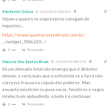
Vanderlei Ochoa
22 de julho de 2024 12:19
Vejam o quanto os empresários sonegam de
impostos…
https://www.quantocustaobrasil.com.br/
…/widget_300x220…/
Responder
0
Glaucio Dos Santos Brum
22 de julho de 2024 13:56
Só um alienado total não enxerga que é dinheiro
demais, e seria mais que o suficiente se a farra não
corresse frouxa na cúpula dos poderes. Mas
enuanto existirem os puxa sacos, fanáticos e cegos
intelectuais aplaudindo, o baile irá continuar.
Responder
0