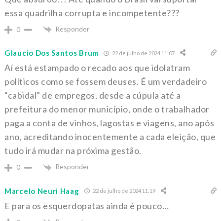
essa quadrilha corrupta e incompetente???
Responder
0
Glaucio Dos Santos Brum
22 de julho de 2024 11:07
Aí está estampado o recado aos que idolatram
políticos como se fossem deuses. É um verdadeiro
“cabidal” de empregos, desde a cúpula até a
prefeitura do menor município, onde o trabalhador
paga a conta de vinhos, lagostas e viagens, ano após
ano, acreditando inocentemente a cada eleição, que
tudo irá mudar na próxima gestão.
Responder
0
Marcelo Neuri Haag
22 de julho de 2024 11:19
E para os esquerdopatas ainda é pouco…