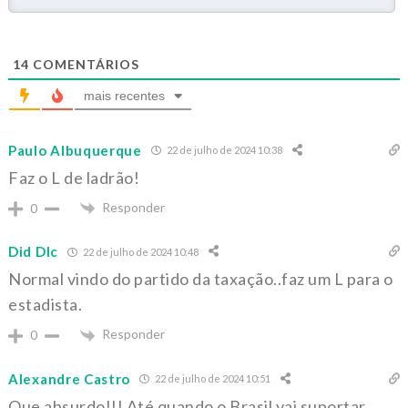
14
COMENTÁRIOS
mais recentes
Paulo Albuquerque
22 de julho de 2024 10:38
Faz o L de ladrão!
Responder
0
Did Dlc
22 de julho de 2024 10:48
Normal vindo do partido da taxação..faz um L para o
estadista.
Responder
0
Alexandre Castro
22 de julho de 2024 10:51
Que absurdo!!! Até quando o Brasil vai suportar