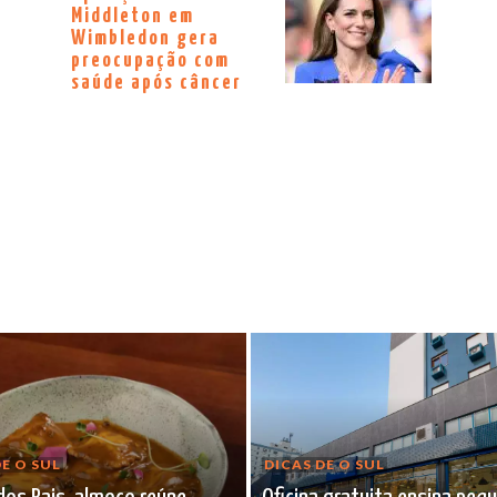
Middleton em
Wimbledon gera
preocupação com
saúde após câncer
E O SUL
DICAS DE O SUL