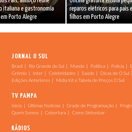
dos Pais, almoço reúne
Oficina gratuita ensina peq
o italiana e gastronomia
reparos elétricos para pais 
 em Porto Alegre
filhos em Porto Alegre
JORNAL O SUL
Brasil
Rio Grande do Sul
Mundo
Política
Polícia
Grêmio
Inter
Celebridades
Saúde
Dicas de O Sul
Edições Anteriores
Mídia Kit e Tabela de Preços O Sul
TV PAMPA
Início
Últimas Notícias
Grade de Programação
Progr
Quem Somos
Cobertura
Como Sintonizar
RÁDIOS