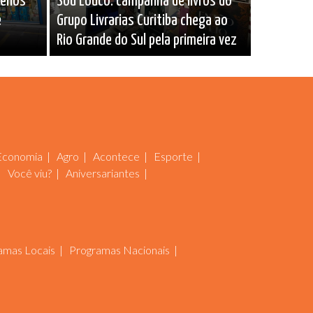
uenos
Sou Louco: campanha de livros do
e
Grupo Livrarias Curitiba chega ao
Rio Grande do Sul pela primeira vez
Economia
Agro
Acontece
Esporte
Você viu?
Aniversariantes
amas Locais
Programas Nacionais