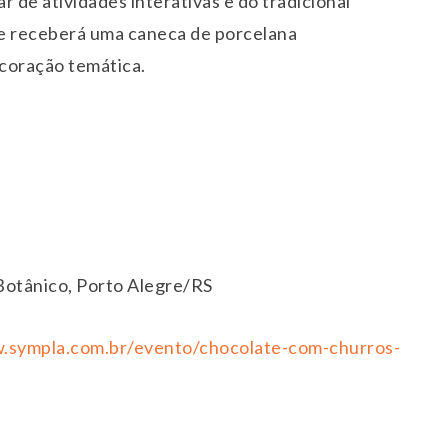
 de atividades interativas e do tradicional
te receberá uma caneca de porcelana
coração temática.
 Botânico, Porto Alegre/RS
.sympla.com.br/evento/chocolate-com-churros-