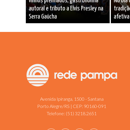
vinhos premiados, gastronomia
No Dia 
autoral e tributo a Elvis Presley na
tradiçã
Serra Gaúcha
afetiva
Avenida Ipiranga, 1500 - Santana
Porto Alegre/RS | CEP: 90160-091
Telefone:
(51) 3218.2651