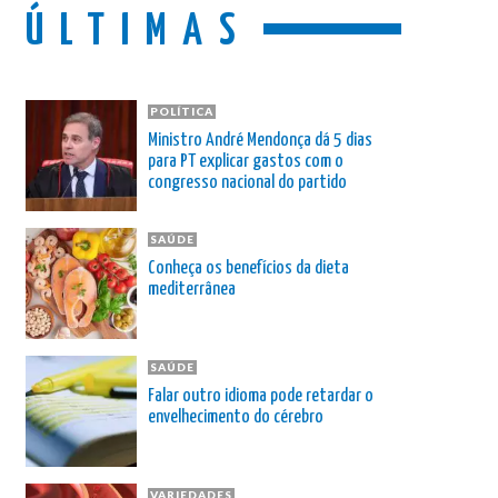
ÚLTIMAS
POLÍTICA
Ministro André Mendonça dá 5 dias
para PT explicar gastos com o
congresso nacional do partido
SAÚDE
Conheça os benefícios da dieta
mediterrânea
SAÚDE
Falar outro idioma pode retardar o
envelhecimento do cérebro
VARIEDADES