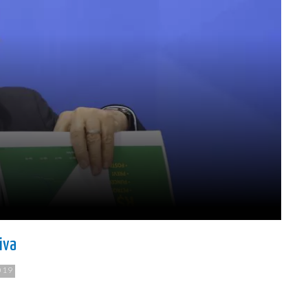
tiva
019