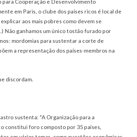
ção para Cooperação e Desenvolvimento
te em Paris, o clube dos países ricos é local de
a explicar aos mais pobres como devem se
(…) Não ganhamos um único tostão furado por
mos: mordomias para sustentar a corte de
põem a representação dos países-membros na
ue discordam.
astro sustenta: “A Organização para a
constitui foro composto por 35 países,
tes em vários temas, como questões econômicas,