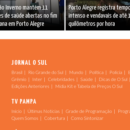
ão Inverno mantém 11
Porto Alegre registra tempo
s de saúde abertas no fim
intenso e vendavais de até 
ana em Porto Alegre
quilômetros por hora
JORNAL O SUL
Brasil
Rio Grande do Sul
Mundo
Política
Polícia
Grêmio
Inter
Celebridades
Saúde
Dicas de O Sul
Edições Anteriores
Mídia Kit e Tabela de Preços O Sul
TV PAMPA
Início
Últimas Notícias
Grade de Programação
Progr
Quem Somos
Cobertura
Como Sintonizar