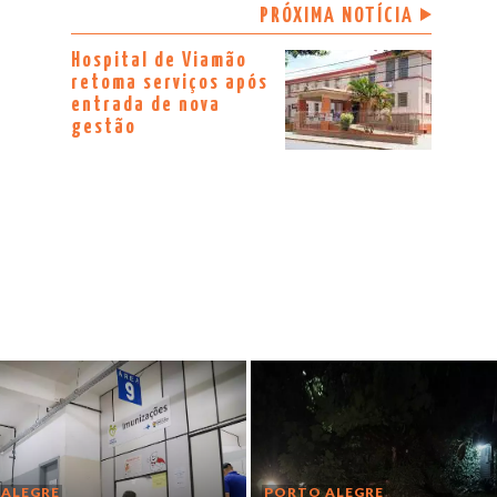
PRÓXIMA NOTÍCIA
Hospital de Viamão
retoma serviços após
entrada de nova
gestão
ALEGRE
PORTO ALEGRE