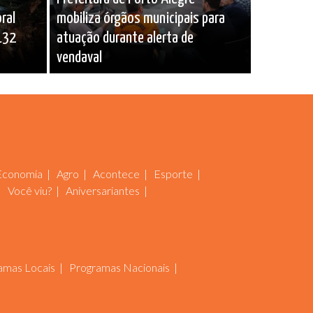
ral
mobiliza órgãos municipais para
132
atuação durante alerta de
vendaval
Economia
Agro
Acontece
Esporte
Você viu?
Aniversariantes
amas Locais
Programas Nacionais