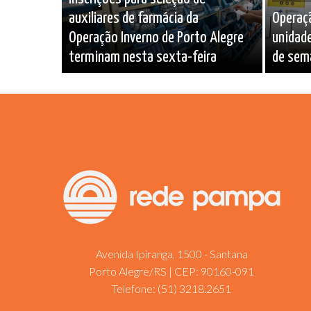
auxiliares de farmácia da
Operaç
Operação Inverno de Porto Alegre
unidade
terminam nesta sexta-feira
de sem
Avenida Ipiranga, 1500 - Santana
Porto Alegre/RS | CEP: 90160-091
Telefone:
(51) 3218.2651