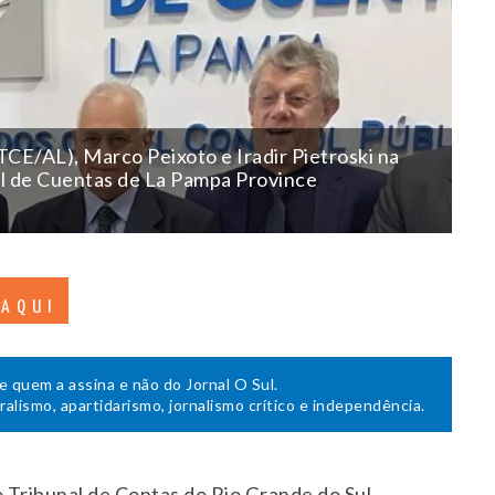
CE/AL), Marco Peixoto e Iradir Pietroski na
al de Cuentas de La Pampa Province
 AQUI
de quem a assina e não do Jornal O Sul.
uralismo, apartidarismo, jornalismo crítico e independência.
 Tribunal de Contas do Rio Grande do Sul,