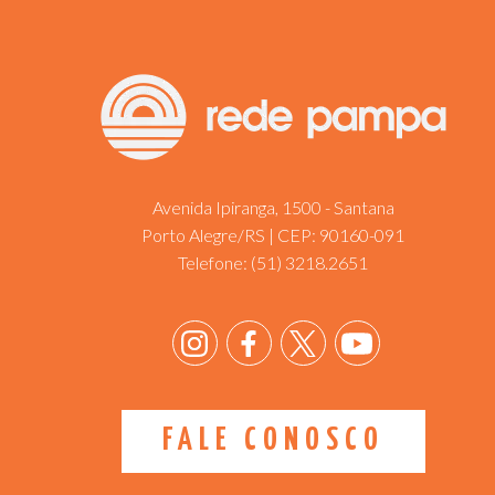
Avenida Ipiranga, 1500 - Santana
Porto Alegre/RS | CEP: 90160-091
Telefone:
(51) 3218.2651
FALE CONOSCO