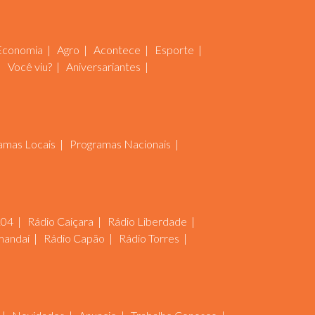
Economia
Agro
Acontece
Esporte
Você viu?
Aniversariantes
amas Locais
Programas Nacionais
104
Rádio Caiçara
Rádio Liberdade
mandaí
Rádio Capão
Rádio Torres