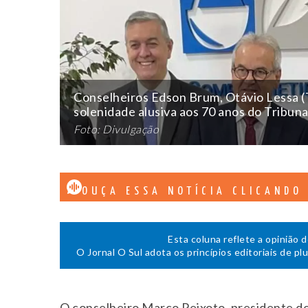
Conselheiros Edson Brum, Otávio Lessa (T
solenidade alusiva aos 70 anos do Tribun
Foto: Divulgação
OUÇA ESSA NOTÍCIA CLICANDO
Esta coluna reflete a opinião 
O Jornal O Sul adota os princípios editoriais de pl
O conselheiro Marco Peixoto, presidente do