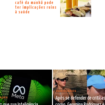
café da manhã pode
ter implicações ruins
à saúde
VARIEDADES
Após se defender de crítica
ADES
z que sua Inteligência
corpo, Georgina Rodríguez é