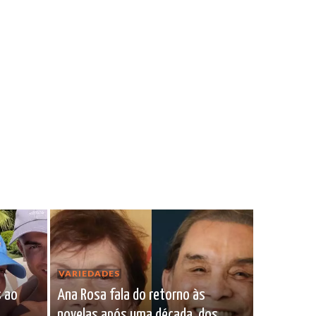
VARIEDADES
s ao
Ana Rosa fala do retorno às
novelas após uma década, dos