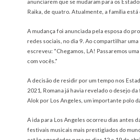
anunciarem que se mudaram para os Estados U
Raika, de quatro. Atualmente, a família está
A mudança foi anunciada pela esposa do pro
redes sociais, no dia 9. Ao compartilhar uma
escreveu: “Chegamos, LA! Passaremos uma 
com vocês.”
A decisão de residir por um tempo nos Esta
2021, Romana já havia revelado o desejo da f
Alok por Los Angeles, um importante polo da
A ida para Los Angeles ocorreu dias antes 
festivais musicais mais prestigiados do mund
estão agendados para os dias 12 e 19 de abri