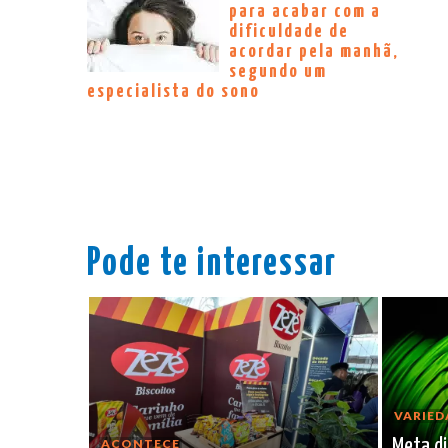
para acabar com a
dificuldade de
acordar pela manhã,
segundo um
especialista do sono
Pode te interessar
VARIED
Meta di
ACONTECE