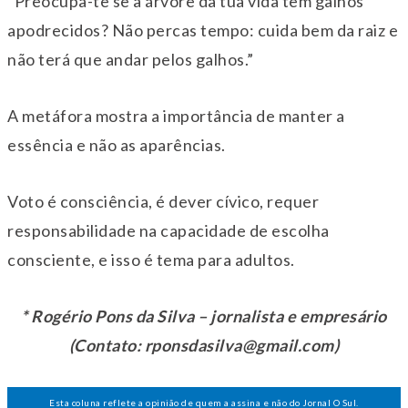
“Preocupa-te se a árvore da tua vida tem galhos
apodrecidos? Não percas tempo: cuida bem da raiz e
não terá que andar pelos galhos.”
A metáfora mostra a importância de manter a
essência e não as aparências.
Voto é consciência, é dever cívico, requer
responsabilidade na capacidade de escolha
consciente, e isso é tema para adultos.
* Rogério Pons da Silva – jornalista e empresário
(Contato: rponsdasilva@gmail.com)
Esta coluna reflete a opinião de quem a assina e não do Jornal O Sul.