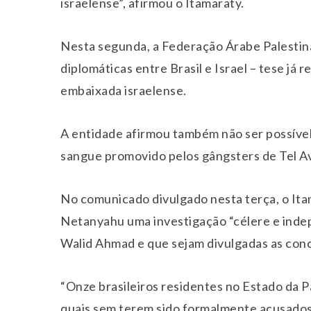
israelense”, afirmou o Itamaraty.
Nesta segunda, a Federação Árabe Palestina
diplomáticas entre Brasil e Israel – tese já
embaixada israelense.
A entidade afirmou também não ser possíve
sangue promovido pelos gângsters de Tel Av
No comunicado divulgado nesta terça, o It
Netanyahu uma investigação “célere e inde
Walid Ahmad e que sejam divulgadas as con
“Onze brasileiros residentes no Estado da P
quais sem terem sido formalmente acusados o