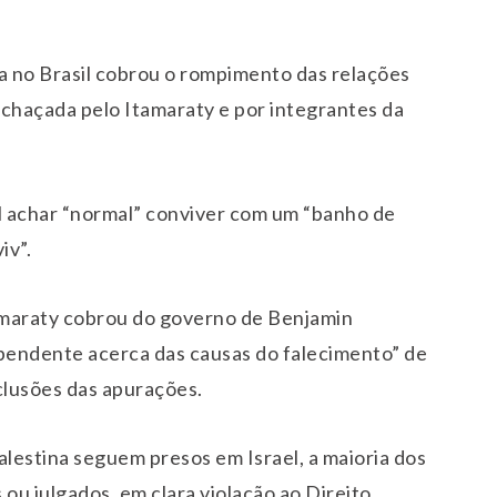
 no Brasil cobrou o rompimento das relações
 rechaçada pelo Itamaraty e por integrantes da
l achar “normal” conviver com um “banho de
iv”.
amaraty cobrou do governo de Benjamin
pendente acerca das causas do falecimento” de
clusões das apurações.
alestina seguem presos em Israel, a maioria dos
u julgados, em clara violação ao Direito