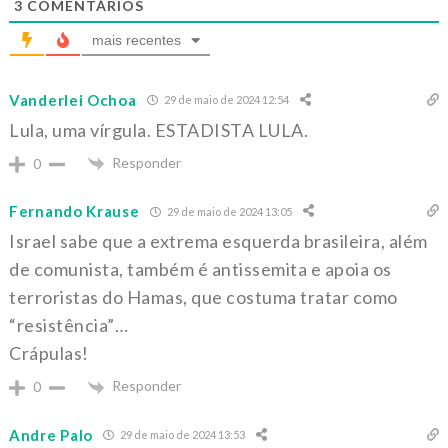
3
COMENTÁRIOS
mais recentes
Vanderlei Ochoa
29 de maio de 2024 12:54
Lula, uma vírgula. ESTADISTA LULA.
Responder
0
Fernando Krause
29 de maio de 2024 13:05
Israel sabe que a extrema esquerda brasileira, além
de comunista, também é antissemita e apoia os
terroristas do Hamas, que costuma tratar como
“resistência”…
Crápulas!
Responder
0
Andre Palo
29 de maio de 2024 13:53