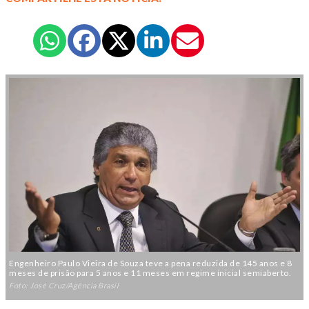
Engenheiro Paulo Vieira de Souza teve a pena reduzida de 145 anos e 8
meses de prisão para 5 anos e 11 meses em regime inicial semiaberto.
Foto: José Cruz/Agência Brasil