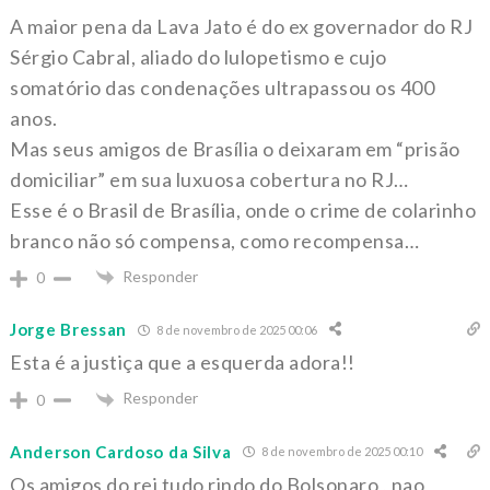
A maior pena da Lava Jato é do ex governador do RJ
Sérgio Cabral, aliado do lulopetismo e cujo
somatório das condenações ultrapassou os 400
anos.
Mas seus amigos de Brasília o deixaram em “prisão
domiciliar” em sua luxuosa cobertura no RJ…
Esse é o Brasil de Brasília, onde o crime de colarinho
branco não só compensa, como recompensa…
Responder
0
Jorge Bressan
8 de novembro de 2025 00:06
Esta é a justiça que a esquerda adora!!
Responder
0
Anderson Cardoso da Silva
8 de novembro de 2025 00:10
Os amigos do rei tudo rindo do Bolsonaro , nao