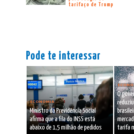
tarifaço de Trump
Pode te interessar
ECONO
O gove
reduziu
ECONOMIA
Ministro da Previdência Social
brasile
afirma que a fila do INSS está
mercad
abaixo de 1,5 milhão de pedidos
tarifa 