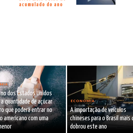
acumulado do ano
MIA
rno dos Estados Unidos
 a quantidade de açúcar
ECONOMIA
iro que poderá entrar no
A importação de veículos
o americano com uma
chineses para o Brasil mais
menor
dobrou este ano