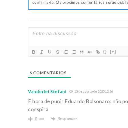
confirma-lo. Os próximos comentários serão publ
{}
[+]
6
COMENTÁRIOS
Vanderlei Stefani
15 de agosto de 2025 12:26
É hora de punir Eduardo Bolsonaro: não p
conspira
Responder
0