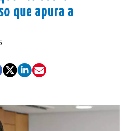
so que apura a
5