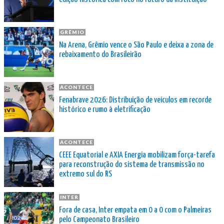
GRÊMIO
Na Arena, Grêmio vence o São Paulo e deixa a zona de
rebaixamento do Brasileirão
ACONTECE
Fenabrave 2026: Distribuição de veículos em recorde
histórico e rumo à eletrificação
ACONTECE
CEEE Equatorial e AXIA Energia mobilizam força-tarefa
para reconstrução do sistema de transmissão no
extremo sul do RS
INTER
Fora de casa, Inter empata em 0 a 0 com o Palmeiras
pelo Campeonato Brasileiro