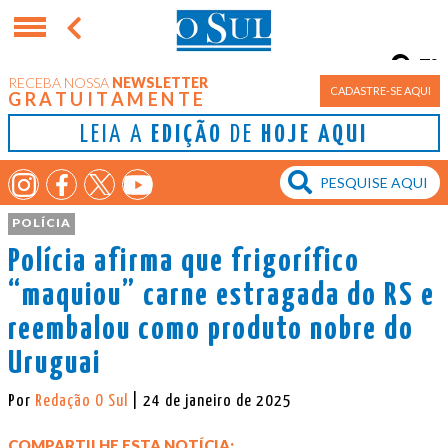
7°
RECEBA NOSSA
NEWSLETTER
Porto Alegre
CADASTRE-SE AQUI
GRATUITAMENTE
LEIA A
EDIÇÃO
DE
HOJE AQUI
POLÍCIA
Polícia afirma que frigorífico
“maquiou” carne estragada do RS e
reembalou como produto nobre do
Uruguai
Por
Redação O Sul
| 24 de janeiro de 2025
COMPARTILHE ESTA NOTÍCIA: