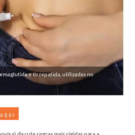
aglutida e tirzepatida, utilizadas no
 AQUI
Anvisa) discute regras mais rígidas para a