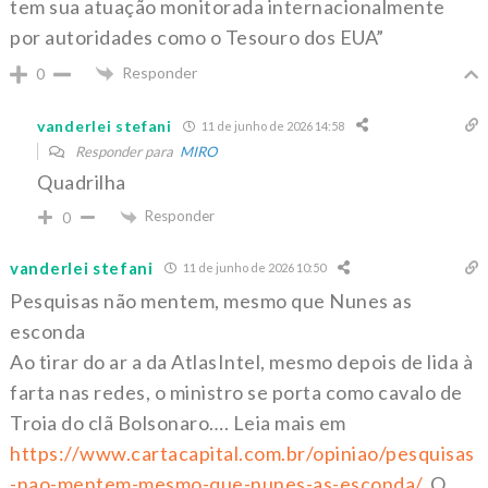
tem sua atuação monitorada internacionalmente
por autoridades como o Tesouro dos EUA”
Responder
0
vanderlei stefani
11 de junho de 2026 14:58
Responder para
MIRO
Quadrilha
Responder
0
vanderlei stefani
11 de junho de 2026 10:50
Pesquisas não mentem, mesmo que Nunes as
esconda
Ao tirar do ar a da AtlasIntel, mesmo depois de lida à
farta nas redes, o ministro se porta como cavalo de
Troia do clã Bolsonaro…. Leia mais em
https://www.cartacapital.com.br/opiniao/pesquisas
-nao-mentem-mesmo-que-nunes-as-esconda/
. O