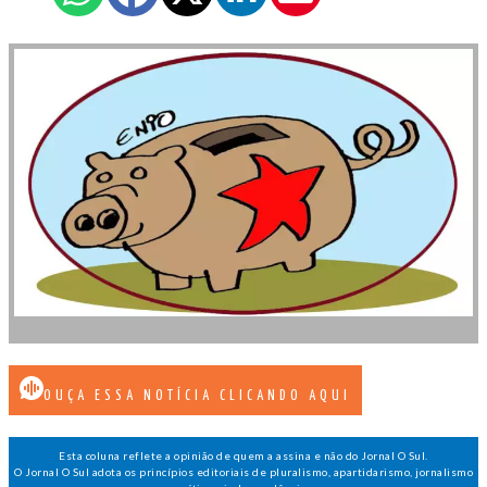
OUÇA ESSA NOTÍCIA CLICANDO AQUI
Esta coluna reflete a opinião de quem a assina e não do Jornal O Sul.
O Jornal O Sul adota os princípios editoriais de pluralismo, apartidarismo, jornalismo