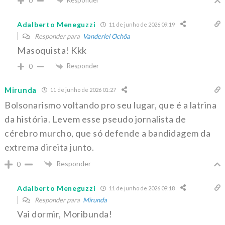
0
Adalberto Meneguzzi
11 de junho de 2026 09:19
Responder para
Vanderlei Ochôa
Masoquista! Kkk
Responder
0
Mirunda
11 de junho de 2026 01:27
Bolsonarismo voltando pro seu lugar, que é a latrina
da história. Levem esse pseudo jornalista de
cérebro murcho, que só defende a bandidagem da
extrema direita junto.
Responder
0
Adalberto Meneguzzi
11 de junho de 2026 09:18
Responder para
Mirunda
Vai dormir, Moribunda!