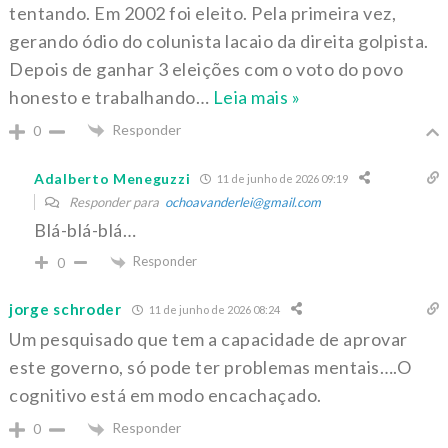
tentando. Em 2002 foi eleito. Pela primeira vez,
gerando ódio do colunista lacaio da direita golpista.
Depois de ganhar 3 eleições com o voto do povo
honesto e trabalhando
…
Leia mais »
Responder
0
Adalberto Meneguzzi
11 de junho de 2026 09:19
Responder para
ochoavanderlei@gmail.com
Blá-blá-blá…
Responder
0
jorge schroder
11 de junho de 2026 08:24
Um pesquisado que tem a capacidade de aprovar
este governo, só pode ter problemas mentais….O
cognitivo está em modo encachaçado.
Responder
0