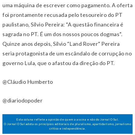
uma máquina de escrever como pagamento. A oferta
foi prontamente recusada pelo tesoureiro do PT
paulistano, Sílvio Pereira: “A questão financeira é
sagrada no PT. É um dos nossos poucos dogmas”.
Quinze anos depois, Sílvio “Land Rover” Pereira
seria protagonista de um escândalo de corrupção no
governo Lula, que o afastou da direção do PT.
@Cláudio Humberto
@diariodopoder
Esta coluna reflete a opinião de quem a assina e não do Jornal O Sul.
O Jornal O Sul adota os princípios editoriais de pluralismo, apartidarismo, jornalismo
crítico e independência.