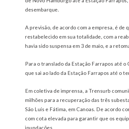
de Novo Hamburgo até a Estação Farrapos, 
desembarque.
A previsão, de acordo com a empresa, é de q
restabelecido em sua totalidade, com a rea
havia sido suspensa em 3 de maio, e a reto
Para o translado da Estação Farrapos até o 
que sai ao lado da Estação Farrapos até o te
Em coletiva de imprensa, a Trensurb comuni
milhões para a recuperação das três subest
São Luís e Fátima, em Canoas. De acordo com
com cota elevada para garantir que os equ
inundações.