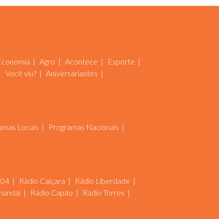
Economia
Agro
Acontece
Esporte
Você viu?
Aniversariantes
amas Locais
Programas Nacionais
104
Rádio Caiçara
Rádio Liberdade
mandaí
Rádio Capão
Rádio Torres