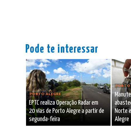
Pode te interessar
PORTO 
Manute
PORTO ALEGRE
EPTC realiza Operação Radar em
abaste
20 vias de Porto Alegre a partir de
Norte e
segunda-feira
Alegre