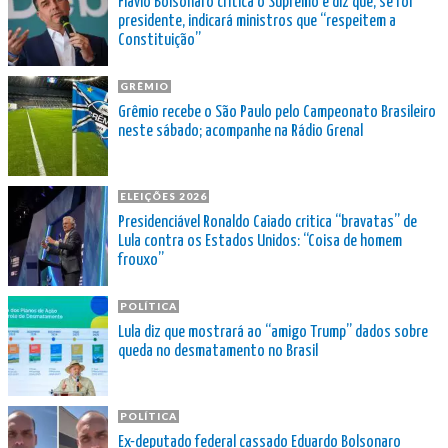
Flávio Bolsonaro critica o Supremo e diz que, se for
presidente, indicará ministros que “respeitem a
Constituição”
GRÊMIO
Grêmio recebe o São Paulo pelo Campeonato Brasileiro
neste sábado; acompanhe na Rádio Grenal
ELEIÇÕES 2026
Presidenciável Ronaldo Caiado critica “bravatas” de
Lula contra os Estados Unidos: “Coisa de homem
frouxo”
POLÍTICA
Lula diz que mostrará ao “amigo Trump” dados sobre
queda no desmatamento no Brasil
POLÍTICA
Ex-deputado federal cassado Eduardo Bolsonaro