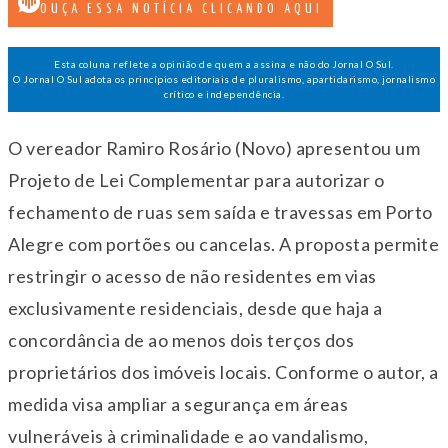
OUÇA ESSA NOTÍCIA CLICANDO AQUI
Esta coluna reflete a opinião de quem a assina e não do Jornal O Sul.
O Jornal O Sul adota os princípios editoriais de pluralismo, apartidarismo, jornalismo
crítico e independência.
O vereador Ramiro Rosário (Novo) apresentou um
Projeto de Lei Complementar para autorizar o
fechamento de ruas sem saída e travessas em Porto
Alegre com portões ou cancelas. A proposta permite
restringir o acesso de não residentes em vias
exclusivamente residenciais, desde que haja a
concordância de ao menos dois
ter
ços dos
proprietários dos imóveis locais. Conforme o autor, a
medida visa ampliar a segurança em áreas
vulneráveis à criminalidade e ao vandalismo,