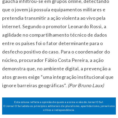
gaúcha infiltrou-se em grupos online, detectando
que o jovem já possuía equipamentos militares e
pretendia transmitir a ação violenta ao vivo pela
internet. Segundo o promotor Leonardo Rossi, a
agilidade no compartilhamento técnico de dados
entre os países foi o fator determinante para o
desfecho positivo do caso. Para o coordenador do
núcleo, procurador Fábio Costa Pereira, a ação
demonstra que, no ambiente digital, a prevenção a
atos graves exige “uma integração institucional que
ignore barreiras geográficas”.
(Por Bruno Laux)
Esta coluna reflete a opinião de quem a assina e não do Jornal O Sul.
O Jornal O Sul adota os princípios editoriais de pluralismo, apartidarismo, jornalismo
crítico e independência.