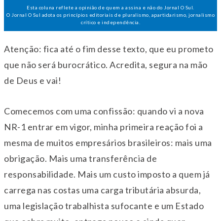
Esta coluna reflete a opinião de quem a assina e não do Jornal O Sul.
O Jornal O Sul adota os princípios editoriais de pluralismo, apartidarismo, jornalismo
crítico e independência.
Atenção: fica até o fim desse texto, que eu prometo
que não será burocrático. Acredita, segura na mão
de Deus e vai!
Comecemos com uma confissão: quando vi a nova
NR-1 entrar em vigor, minha primeira reação foi a
mesma de muitos empresários brasileiros: mais uma
obrigação. Mais uma transferência de
responsabilidade. Mais um custo imposto a quem já
carrega nas costas uma carga tributária absurda,
uma legislação trabalhista sufocante e um Estado