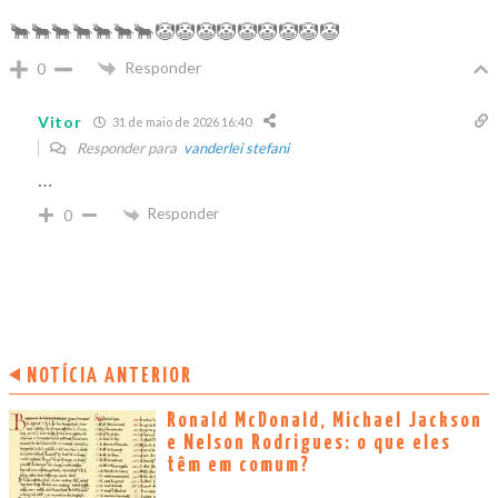
🐂🐂🐂🐂🐂🐂🐂🤡🤡🤡🤡🤡🤡🤡🤡🤡
Responder
0
Vitor
31 de maio de 2026 16:40
Responder para
vanderlei stefani
…
Responder
0
NOTÍCIA ANTERIOR
Ronald McDonald, Michael Jackson
e Nelson Rodrigues: o que eles
têm em comum?