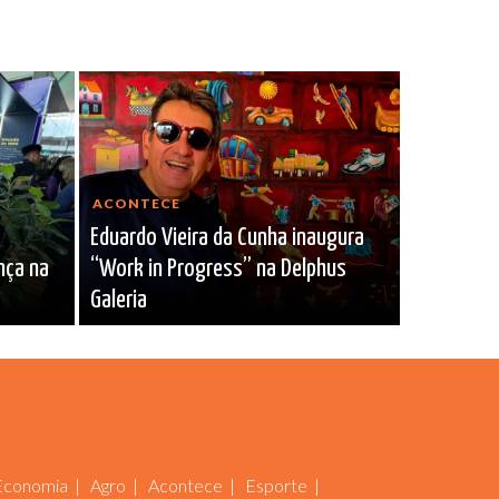
ACONTECE
Eduardo Vieira da Cunha inaugura
nça na
“Work in Progress” na Delphus
Galeria
Economia
Agro
Acontece
Esporte