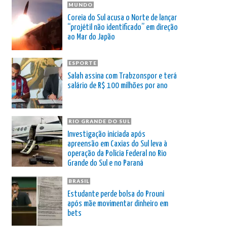
MUNDO
Coreia do Sul acusa o Norte de lançar
“projétil não identificado” em direção
ao Mar do Japão
ESPORTE
Salah assina com Trabzonspor e terá
salário de R$ 100 milhões por ano
RIO GRANDE DO SUL
Investigação iniciada após
apreensão em Caxias do Sul leva à
operação da Polícia Federal no Rio
Grande do Sul e no Paraná
BRASIL
Estudante perde bolsa do Prouni
após mãe movimentar dinheiro em
bets