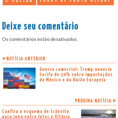
TODAS DE PORTO ALEGRE
VOLTAR
Deixe seu comentário
Os comentários estão desativados.
NOTÍCIA ANTERIOR
Guerra comercial: Trump anuncia
tarifa de 30% sobre importações
do México e da União Europeia
PRÓXIMA NOTÍCIA
Confira o esquema de trânsito
para jogo entre Inter e Vitória