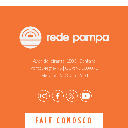
Avenida Ipiranga, 1500 - Santana
Porto Alegre/RS | CEP: 90160-091
Telefone:
(51) 3218.2651
FALE CONOSCO