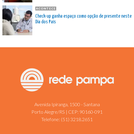
ACONTECE
Check-up ganha espaço como opção de presente neste
Dia dos Pais
Avenida Ipiranga, 1500 - Santana
Porto Alegre/RS | CEP: 90160-091
Telefone:
(51) 3218.2651