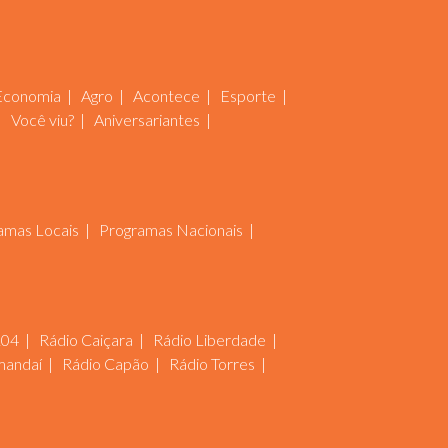
Economia
Agro
Acontece
Esporte
Você viu?
Aniversariantes
amas Locais
Programas Nacionais
104
Rádio Caiçara
Rádio Liberdade
mandaí
Rádio Capão
Rádio Torres