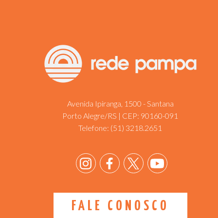
Avenida Ipiranga, 1500 - Santana
Porto Alegre/RS | CEP: 90160-091
Telefone:
(51) 3218.2651
FALE CONOSCO