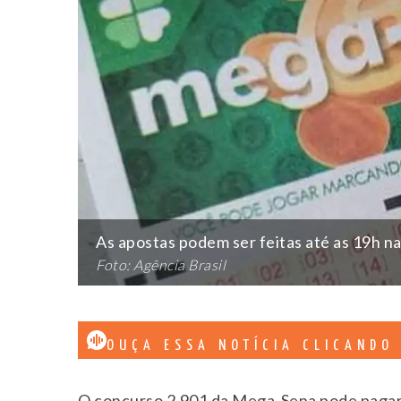
As apostas podem ser feitas até as 19h na
Foto: Agência Brasil
OUÇA ESSA NOTÍCIA CLICANDO
O concurso 2.901 da Mega-Sena pode pagar R