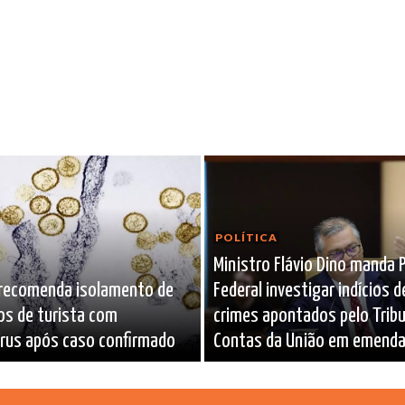
POLÍTICA
Ministro Flávio Dino manda P
 recomenda isolamento de
Federal investigar indícios d
os de turista com
crimes apontados pelo Tribu
rus após caso confirmado
Contas da União em emenda