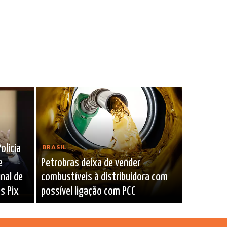
olícia
BRASIL
e
Petrobras deixa de vender
nal de
combustíveis à distribuidora com
s Pix
possível ligação com PCC