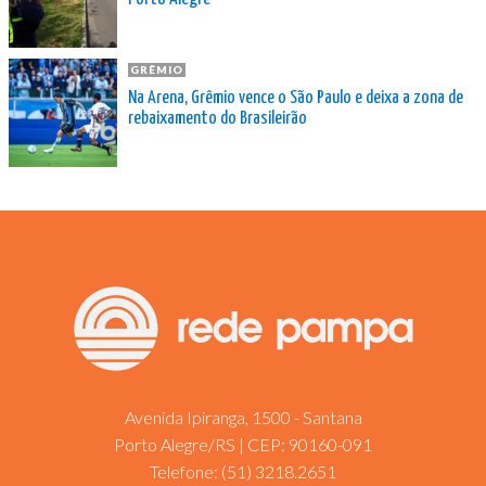
GRÊMIO
Na Arena, Grêmio vence o São Paulo e deixa a zona de
rebaixamento do Brasileirão
Avenida Ipiranga, 1500 - Santana
Porto Alegre/RS | CEP: 90160-091
Telefone:
(51) 3218.2651