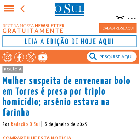
10°
RECEBA NOSSA
NEWSLETTER
Porto Alegre
CADASTRE-SE AQUI
GRATUITAMENTE
LEIA A
EDIÇÃO
DE
HOJE AQUI
POLÍCIA
Mulher suspeita de envenenar bolo
em Torres é presa por triplo
homicídio; arsênio estava na
farinha
Por
Redação O Sul
| 6 de janeiro de 2025
COMPARTILHE ESTA NOTÍCIA: