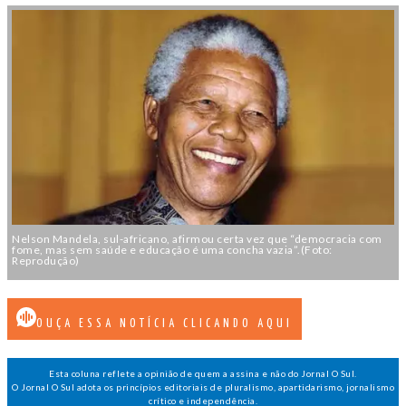
Nelson Mandela, sul-africano, afirmou certa vez que “democracia com
fome, mas sem saúde e educação é uma concha vazia”.(Foto:
Reprodução)
OUÇA ESSA NOTÍCIA CLICANDO AQUI
Esta coluna reflete a opinião de quem a assina e não do Jornal O Sul.
O Jornal O Sul adota os princípios editoriais de pluralismo, apartidarismo, jornalismo
crítico e independência.