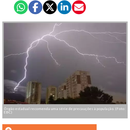
Órgão estadual recomenda uma série de precauções à população. (Foto:
EBC)