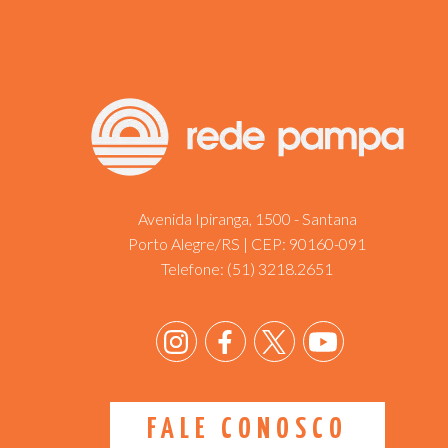
Avenida Ipiranga, 1500 - Santana
Porto Alegre/RS | CEP: 90160-091
Telefone:
(51) 3218.2651
FALE CONOSCO