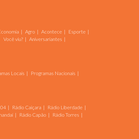
Economia
Agro
Acontece
Esporte
Você viu?
Aniversariantes
amas Locais
Programas Nacionais
104
Rádio Caiçara
Rádio Liberdade
mandaí
Rádio Capão
Rádio Torres