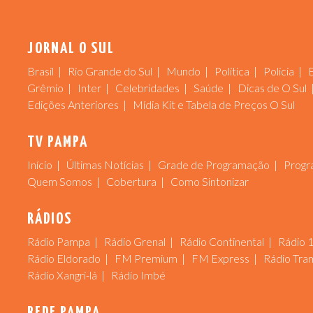
JORNAL O SUL
Brasil
Rio Grande do Sul
Mundo
Política
Polícia
Grêmio
Inter
Celebridades
Saúde
Dicas de O Sul
Edições Anteriores
Mídia Kit e Tabela de Preços O Sul
TV PAMPA
Início
Últimas Notícias
Grade de Programação
Progr
Quem Somos
Cobertura
Como Sintonizar
RÁDIOS
Rádio Pampa
Rádio Grenal
Rádio Continental
Rádio 
Rádio Eldorado
FM Premium
FM Express
Rádio Tra
Rádio Xangri-lá
Rádio Imbé
REDE PAMPA