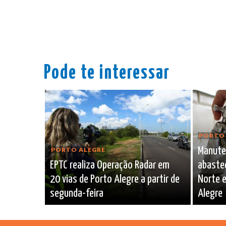
Pode te interessar
PORTO 
Manute
PORTO ALEGRE
EPTC realiza Operação Radar em
abaste
20 vias de Porto Alegre a partir de
Norte e
segunda-feira
Alegre