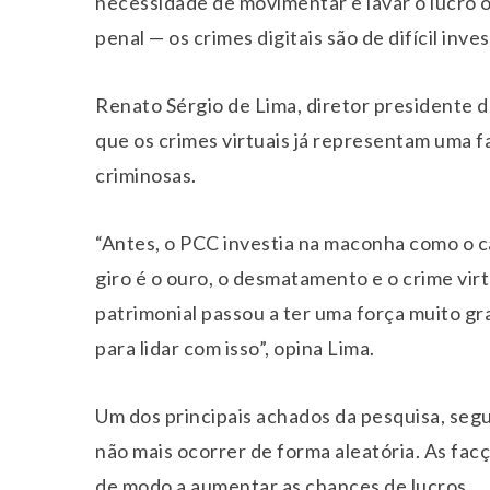
necessidade de movimentar e lavar o lucro o
penal — os crimes digitais são de difícil inve
Renato Sérgio de Lima, diretor presidente d
que os crimes virtuais já representam uma 
criminosas.
“Antes, o PCC investia na maconha como o cap
giro é o ouro, o desmatamento e o crime virt
patrimonial passou a ter uma força muito g
para lidar com isso”, opina Lima.
Um dos principais achados da pesquisa, segun
não mais ocorrer de forma aleatória. As fac
de modo a aumentar as chances de lucros.