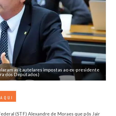
olaram as cautelares impostas ao ex-presidente
ara dos Deputados)
 AQUI
Federal (STF) Alexandre de Moraes que pôs Jair