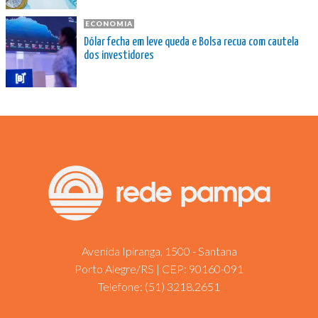
ECONOMIA
Dólar fecha em leve queda e Bolsa recua com cautela
dos investidores
Avenida Ipiranga, 1500 - Santana
Porto Alegre/RS | CEP: 90160-091
Telefone:
(51) 3218.2651