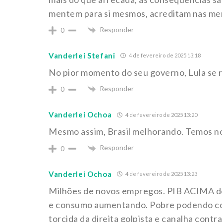
mentem para si mesmos, acreditam nas men
Responder
0
Vanderlei Stefani
4 de fevereiro de 2025 13:18
No pior momento do seu governo, Lula se 
Responder
0
Vanderlei Ochoa
4 de fevereiro de 2025 13:20
Mesmo assim, Brasil melhorando. Temos 
Responder
0
Vanderlei Ochoa
4 de fevereiro de 2025 13:23
Milhões de novos empregos. PIB ACIMA do 
e consumo aumentando. Pobre podendo com
torcida da direita golpista e canalha contr