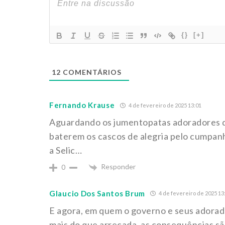
{}
[+]
12
COMENTÁRIOS
Fernando Krause
4 de fevereiro de 2025 13:01
Aguardando os jumentopatas adoradores d
baterem os cascos de alegria pelo cumpan
a Selic…
Responder
0
Glaucio Dos Santos Brum
4 de fevereiro de 2025 13
E agora, em quem o governo e seus adorado
mais do que arrecada, as consequências s