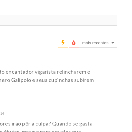
mais recentes
o encantador vigarista relincharem e
hero Galípolo e seus cupinchas subirem
:14
res irão pôr a culpa? Quando se gasta
ão óbvias, mesmo para aqueles que