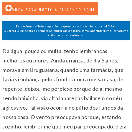
OUÇA ESSA NOTÍCIA CLICANDO AQUI
Esta coluna reflete a opinião de quem a assina e não do Jornal O Sul.
O Jornal O Sul adota os princípios editoriais de pluralismo, apartidarismo, jornalismo
crítico e independência.
Da água, pouca ou muita, tenho lembranças
melhores ou piores. Ainda criança, de 4 a 5 anos,
morava em Uruguaiana, quando uma farmácia, que
fazia vizinhança pelos fundos com a nossa casa, de
repente, deixou-me perplexo porque dela, mesmo
sendo baixinha, via alta labaredas bailarem no céu
agressivo. Tal visão ocorria no pátio dos fundos da
nossa casa. O vento preocupava porque, estando
sozinho, lembrei-me que meu pai, preocupado, dizia