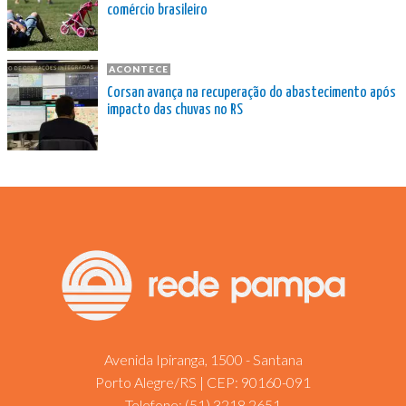
comércio brasileiro
ACONTECE
Corsan avança na recuperação do abastecimento após
impacto das chuvas no RS
Avenida Ipiranga, 1500 - Santana
Porto Alegre/RS | CEP: 90160-091
Telefone:
(51) 3218.2651