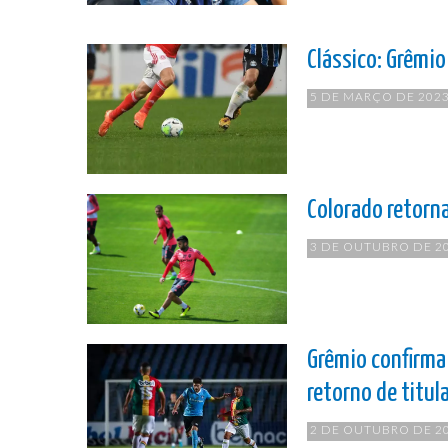
Clássico: Grêmio
5 DE MARÇO DE 202
Colorado retorna
3 DE OUTUBRO DE 2
Grêmio confirma
retorno de titul
2 DE OUTUBRO DE 2