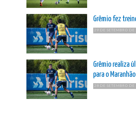
Grêmio fez trein
29 DE SETEMBRO DE
Grêmio realiza ú
para o Maranhão
28 DE SETEMBRO DE