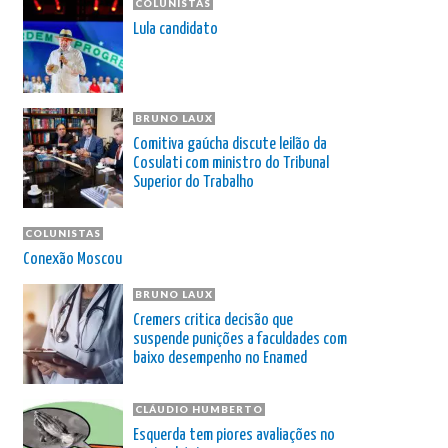
COLUNISTAS
Lula candidato
BRUNO LAUX
Comitiva gaúcha discute leilão da
Cosulati com ministro do Tribunal
Superior do Trabalho
COLUNISTAS
Conexão Moscou
BRUNO LAUX
Cremers critica decisão que
suspende punições a faculdades com
baixo desempenho no Enamed
CLÁUDIO HUMBERTO
Esquerda tem piores avaliações no