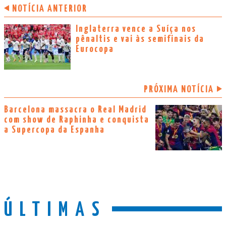
NOTÍCIA ANTERIOR
Inglaterra vence a Suíça nos
pênaltis e vai às semifinais da
Eurocopa
PRÓXIMA NOTÍCIA
Barcelona massacra o Real Madrid
com show de Raphinha e conquista
a Supercopa da Espanha
ÚLTIMAS