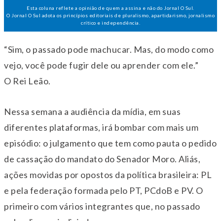
Esta coluna reflete a opinião de quem a assina e não do Jornal O Sul.
O Jornal O Sul adota os princípios editoriais de pluralismo, apartidarismo, jornalismo
crítico e independência.
“Sim, o passado pode machucar. Mas, do modo como
vejo, você pode fugir dele ou aprender com ele.”
O Rei Leão.
Nessa semana a audiência da mídia, em suas
diferentes plataformas, irá bombar com mais um
episódio: o julgamento que tem como pauta o pedido
de cassação do mandato do Senador Moro. Aliás,
ações movidas por opostos da política brasileira: PL
e pela federação formada pelo PT, PCdoB e PV. O
primeiro com vários integrantes que, no passado