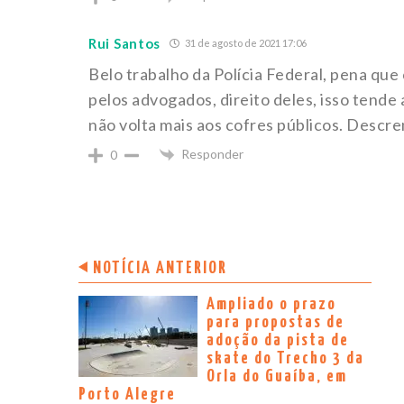
Rui Santos
31 de agosto de 2021 17:06
Belo trabalho da Polícia Federal, pena qu
pelos advogados, direito deles, isso tende a
não volta mais aos cofres públicos. Descren
Responder
0
NOTÍCIA ANTERIOR
Ampliado o prazo
para propostas de
adoção da pista de
skate do Trecho 3 da
Orla do Guaíba, em
Porto Alegre