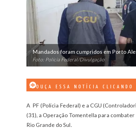
Mandados foram cumpridos em Porto Alegr
Foto: Polícia Federal/Divulgação
OUÇA ESSA NOTÍCIA CLICANDO
A PF (Polícia Federal) e a CGU (Controlador
(31), a Operação Tomentella para combater 
Rio Grande do Sul.