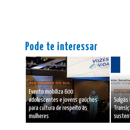
Pode te interessar
RIO GRANDE DO SUL
Evento mobiliza 600
ACONT
adolescentes e jovens gaúchos
Sulgás 
para cultura de respeito às
Transiç
mulheres
sustent