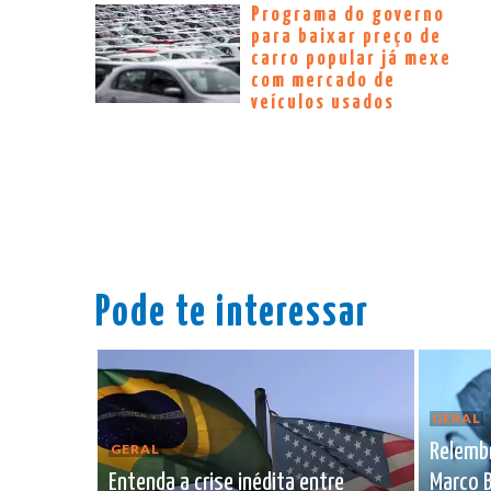
Programa do governo
para baixar preço de
carro popular já mexe
com mercado de
veículos usados
Pode te interessar
GERAL
Relembr
GERAL
Entenda a crise inédita entre
Marco B