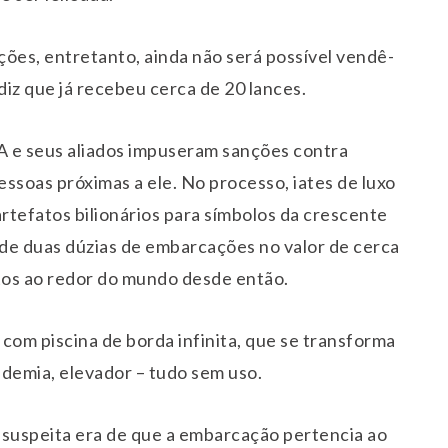
nções, entretanto, ainda não será possível vendê-
iz que já recebeu cerca de 20 lances.
UA e seus aliados impuseram sanções contra
essoas próximas a ele. No processo, iates de luxo
rtefatos bilionários para símbolos da crescente
 de duas dúzias de embarcações no valor de cerca
tos ao redor do mundo desde então.
om piscina de borda infinita, que se transforma
ademia, elevador – tudo sem uso.
 suspeita era de que a embarcação pertencia ao