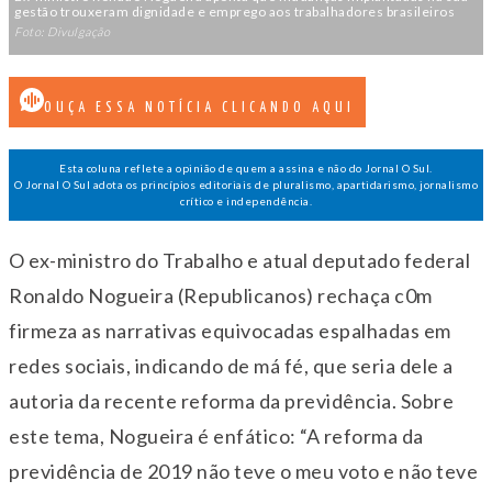
gestão trouxeram dignidade e emprego aos trabalhadores brasileiros
Foto: Divulgação
OUÇA ESSA NOTÍCIA CLICANDO AQUI
Esta coluna reflete a opinião de quem a assina e não do Jornal O Sul.
O Jornal O Sul adota os princípios editoriais de pluralismo, apartidarismo, jornalismo
crítico e independência.
O ex-ministro do Trabalho e atual deputado federal
Ronaldo Nogueira (Republicanos) rechaça c0m
firmeza as narrativas equivocadas espalhadas em
redes sociais, indicando de má fé, que seria dele a
autoria da recente reforma da previdência. Sobre
este tema, Nogueira é enfático: “A reforma da
previdência de 2019 não teve o meu voto e não teve