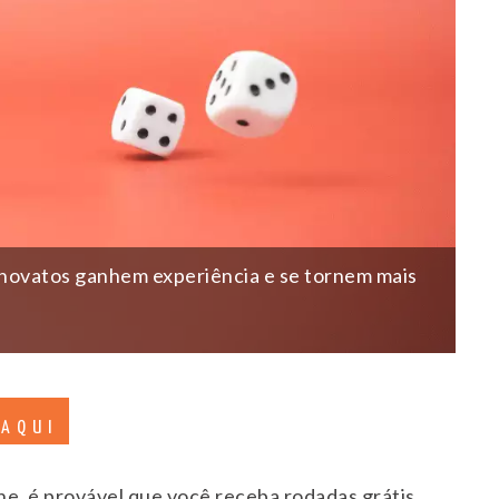
 novatos ganhem experiência e se tornem mais
 AQUI
ne, é provável que você receba rodadas grátis