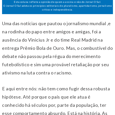
Esta coluna reflete a opinião de quem a assina e não do Jornal O Sul.
O Jornal O Sul adota os princípios editoriais de pluralismo, apartidarismo, jornalismo
crítico e independência.
Uma das notícias que pautou o jornalismo mundial ,e
na rodinha do papo entre amigos e amigas, foi a
ausência do Vinicius Jr e do time Real Madrid na
entrega Prêmio Bola de Ouro. Mas, o combustível do
debate não passou pela régua do merecimento
futebolístico e sim uma provável retaliação por seu
ativismo na luta contra o racismo.
E aqui entre nós: não tem como fugir dessa robusta
hipótese. Até porque o país que ele atua é
conhecido há séculos por, parte da população, ter
esse comportamento absurdo. Está na história. As