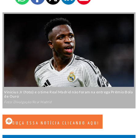
Vinicius Jr (foto) e o time Real Madrid não foram na entrega Prêmio Bola
de Ouro
Foto: Divulgação/Real Madrid
OUÇA ESSA NOTÍCIA CLICANDO AQUI