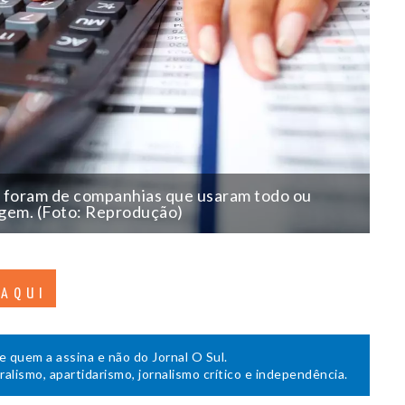
 foram de companhias que usaram todo ou
agem. (Foto: Reprodução)
 AQUI
de quem a assina e não do Jornal O Sul.
uralismo, apartidarismo, jornalismo crítico e independência.