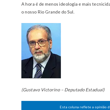
A hora é de menos ideologia e mais tecnicid
o nosso Rio Grande do Sul.
(Gustavo Victorino – Deputado Estadual)
Esta coluna reflete a opinião 